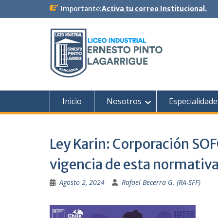
Ir
Importante:
Activa tu correo Institucional.
al
contenido
Inicio
Nosotros
Especialidade
Ley Karin: Corporación SOF
vigencia de esta normativa
Agosto 2, 2024
Rafael Becerra G. (RA-SFF)