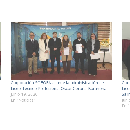
Corporación SOFOFA asume la administración del
Corp
Liceo Técnico Profesional Óscar Corona Barahona
Lice
Junio 19, 2026
Sali
En "Noticias"
Juni
En "